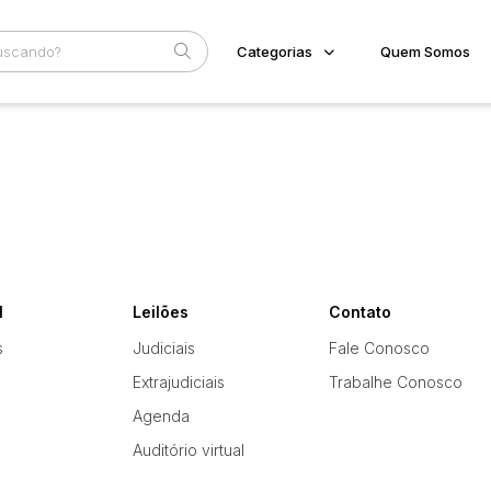
Categorias
Quem Somos
Veículos
Home
Subcategoria
Esta
Carros
Eventos
Fale Conosco
Faixa
Judiciais
Extrajudiciais
R$
l
Leilões
Contato
s
Judiciais
Fale Conosco
Extrajudiciais
Trabalhe Conosco
Agenda
Auditório virtual