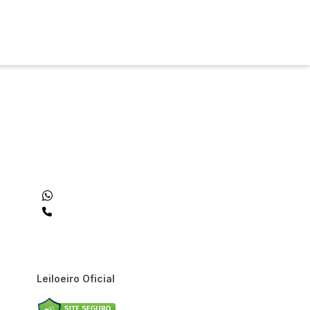
Entrar
Criar conta
dos
Cidade
 de valor
até
R$
Pesquisar
Leiloeiro Oficial