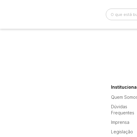
Busca por palavra-chave
Categoria
Imprensa
...
Bairro
Comitente
Instituciona
Quem Somo
Dúvidas
Frequentes
Imprensa
Legislação