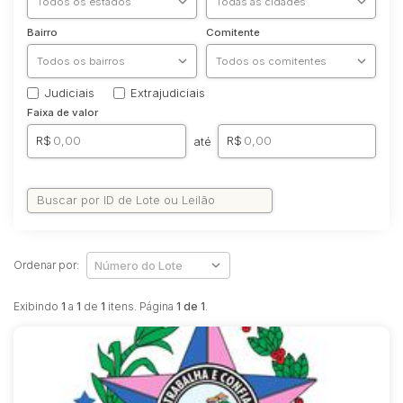
Bairro
Comitente
Judiciais
Extrajudiciais
Faixa de valor
R$
R$
até
Pesquisar
Ordenar por:
Filtros
Exibindo
1
a
1
de
1
itens. Página
1 de 1
.