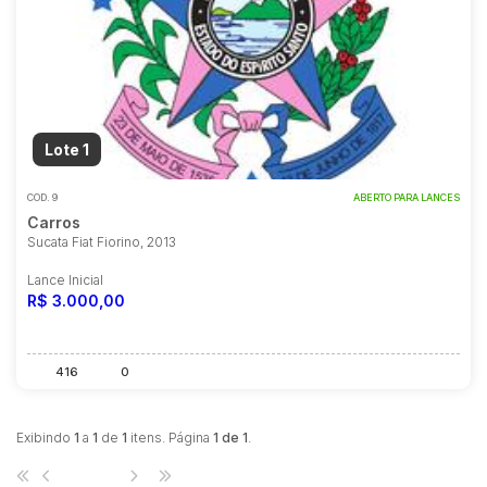
Lote 1
COD.
9
ABERTO PARA LANCES
Carros
Sucata Fiat Fiorino, 2013
Lance Inicial
R$ 3.000,00
416
0
Exibindo
1
a
1
de
1
itens. Página
1 de 1
.
1