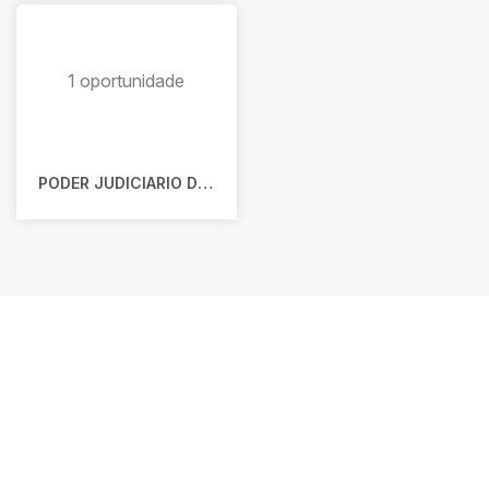
1 oportunidade
PODER JUDICIARIO DO ESTADO DO ESPIRITO SANTO
Fique por dentro de todas as
oportunidades
Receba notificações em tempo real sobre os melhores
leilões. Não perca a chance de arrematar bens exclusivos