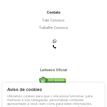
Contato
Fale Conosco
Trabalhe Conosco
Leiloeiro Oficial
Aviso de cookies
Utilizamos cookies para que o site possa funcionar, para
© 2026-present - Todos os direitos reservados
melhorar a sua navegação, personalizar conteúdo
apresentado a você, bem como para obter informações
Política de Privacidade