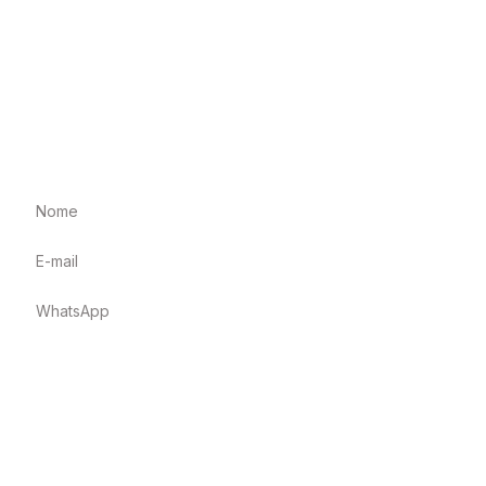
com preços incríveis. Acompanhe os lotes, faça seus
lances e garanta as melhores ofertas!
Cadastre-se na nossa
Newsletter
Enviar